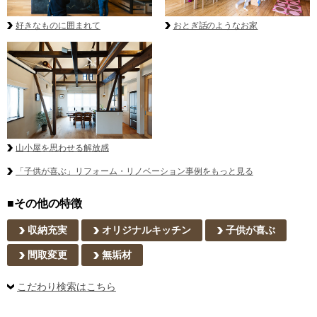
好きなものに囲まれて
おとぎ話のようなお家
山小屋を思わせる解放感
「子供が喜ぶ」リフォーム・リノベーション事例をもっと見る
■その他の特徴
収納充実
オリジナルキッチン
子供が喜ぶ
間取変更
無垢材
こだわり検索はこちら