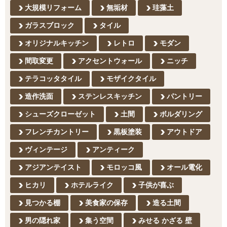
大規模リフォーム
無垢材
珪藻土
ガラスブロック
タイル
オリジナルキッチン
レトロ
モダン
間取変更
アクセントウォール
ニッチ
テラコッタタイル
モザイクタイル
造作洗面
ステンレスキッチン
パントリー
シューズクローゼット
土間
ボルダリング
フレンチカントリー
黒板塗装
アウトドア
ヴィンテージ
アンティーク
アジアンテイスト
モロッコ風
オール電化
ヒカリ
ホテルライク
子供が喜ぶ
見つかる棚
美食家の保存
造る土間
男の隠れ家
集う空間
みせる かざる 壁