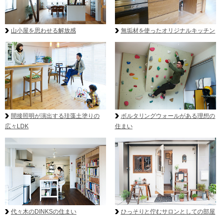
無垢材を使ったオリジナルキッチン
山小屋を思わせる解放感
ボルタリングウォールがある理想の
間接照明が演出する珪藻土塗りの
住まい
広々LDK
代々木のDINKSの住まい
ひっそりと佇むサロンとしての部屋