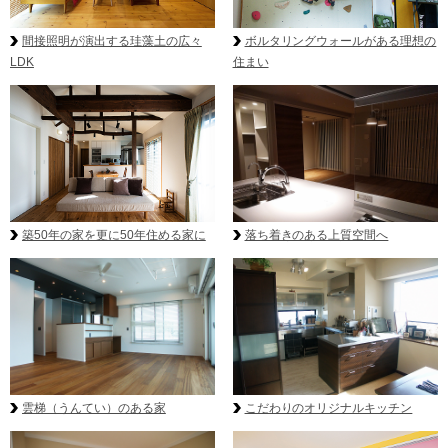
ボルタリングウォールがある理想の
間接照明が演出する珪藻土の広々
住まい
LDK
築50年の家を更に50年住める家に
落ち着きのある上質空間へ
雲梯（うんてい）のある家
こだわりのオリジナルキッチン