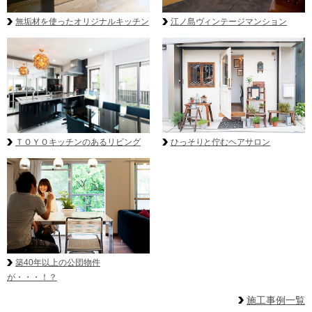
無垢材を使ったオリジナルキッチン
江ノ島ヴィンテージマンション
ＴＯＹＯキッチンのあるリビング
ひっそりと佇むヘアサロン
築40年以上の公団物件
が・・・！？
施工事例一覧