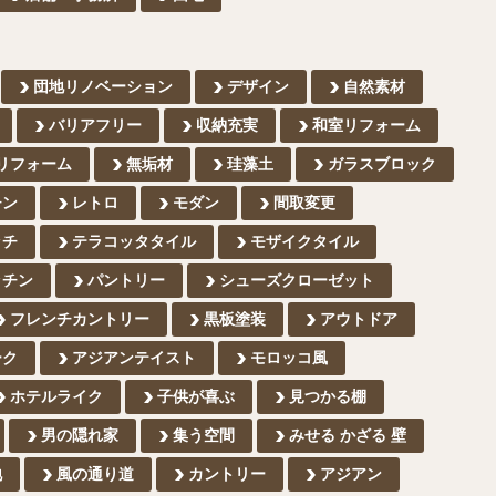
団地リノベーション
デザイン
自然素材
バリアフリー
収納充実
和室リフォーム
リフォーム
無垢材
珪藻土
ガラスブロック
チン
レトロ
モダン
間取変更
ッチ
テラコッタタイル
モザイクタイル
ッチン
パントリー
シューズクローゼット
フレンチカントリー
黒板塗装
アウトドア
ーク
アジアンテイスト
モロッコ風
ホテルライク
子供が喜ぶ
見つかる棚
男の隠れ家
集う空間
みせる かざる 壁
地
風の通り道
カントリー
アジアン