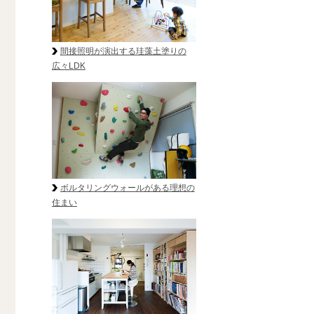
間接照明が演出する珪藻土塗りの
広々LDK
ボルタリングウォールがある理想の
住まい