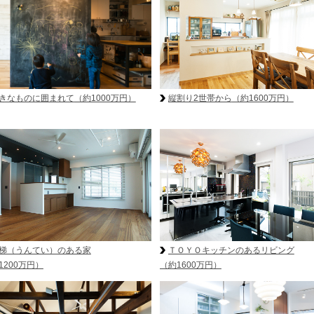
きなものに囲まれて
（約1000万円）
縦割り2世帯から
（約1600万円）
梯（うんてい）のある家
ＴＯＹＯキッチンのあるリビング
1200万円）
（約1600万円）