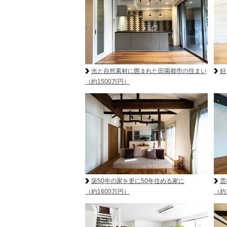
光と自然素材に囲まれた田園都市の住まい
好
（約1500万円）
築50年の家を更に50年住める家に
雲
（約1600万円）
（約