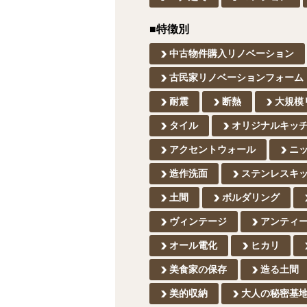
■特徴別
中古物件購入リノベーション
古民家リノベーションフォーム
耐震
断熱
大規模
タイル
オリジナルキッ
アクセントウォール
ニ
造作洗面
ステンレスキ
土間
ボルダリング
ヴィンテージ
アンティ
オール電化
ヒカリ
美食家の保存
造る土間
美的収納
大人の秘密基