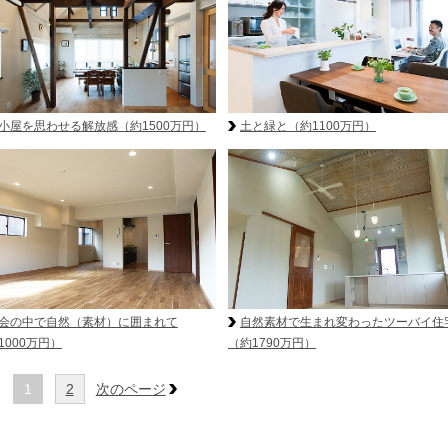
小屋を思わせる解放感
（約1500万円）
土と緑と
（約1100万円）
会の中で自然（素材）に囲まれて
自然素材で生まれ変わったツーバイ住
1000万円）
（約1790万円）
1
2
次のページ