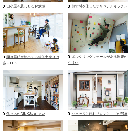
無垢材を使ったオリジナルキッチン
山小屋を思わせる解放感
ボルタリングウォールがある理想の
間接照明が演出する珪藻土塗りの
住まい
広々LDK
代々木のDINKSの住まい
ひっそりと佇むサロンとしての部屋