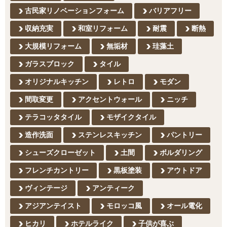
古民家リノベーションフォーム
バリアフリー
収納充実
和室リフォーム
耐震
断熱
大規模リフォーム
無垢材
珪藻土
ガラスブロック
タイル
オリジナルキッチン
レトロ
モダン
間取変更
アクセントウォール
ニッチ
テラコッタタイル
モザイクタイル
造作洗面
ステンレスキッチン
パントリー
シューズクローゼット
土間
ボルダリング
フレンチカントリー
黒板塗装
アウトドア
ヴィンテージ
アンティーク
アジアンテイスト
モロッコ風
オール電化
ヒカリ
ホテルライク
子供が喜ぶ