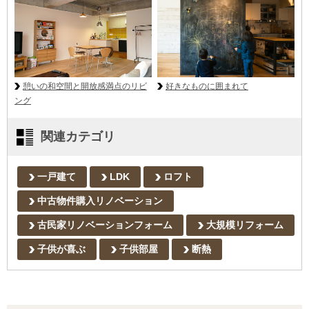
好きなものに囲まれて
憩いの和空間と開放感満点のリビ
ング
関連カテゴリ
一戸建て
LDK
ロフト
中古物件購入リノベーション
古民家リノベーションフォーム
大規模リフォーム
子供が喜ぶ
子供部屋
断熱