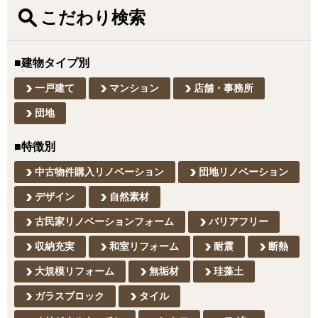
こだわり検索
■建物タイプ別
一戸建て
マンション
店舗・事務所
団地
■特徴別
中古物件購入リノベーション
団地リノベーション
デザイン
自然素材
古民家リノベーションフォーム
バリアフリー
収納充実
和室リフォーム
耐震
断熱
大規模リフォーム
無垢材
珪藻土
ガラスブロック
タイル