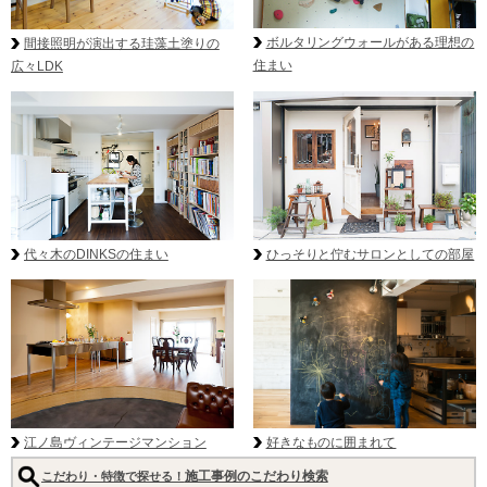
ボルタリングウォールがある理想の
間接照明が演出する珪藻土塗りの
住まい
広々LDK
代々木のDINKSの住まい
ひっそりと佇むサロンとしての部屋
好きなものに囲まれて
江ノ島ヴィンテージマンション
施工事例のこだわり検索
こだわり・特徴で探せる！