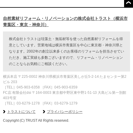
自然素材リフォーム・リノベーションの株式会社トラスト（横浜市
青葉区・東京・神奈川）
株式会社トラストは珪藻土・無垢材等を使った自然素材リフォームを得
意としています。営業地域は横浜市青葉区を中心に東京都・神奈川県と
なります。2002年の創立以来多くのお客様のリフォームを担当させてい
ただき、施工実績も多数ございますので、リフォーム・リノベーション
のことならお気軽にご相談ください。
横浜本店 〒225-0002 神奈川県横浜市青葉区美しが丘5-2-14 たまセンター第2
ビル 203
［TEL］045-903-6358 ［FAX］045-903-6359
FC店:有限会社dsi 〒
164-0003 東京都中野区東中野1-51-13 大島ビル第一別館
403号室
［TEL］
03-6279-1278
［FAX］
03-6279-1279
トラストについて
プライバシーポリシー
Copyright (C) TRUST All Rights reserved.