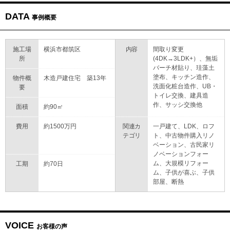
DATA
事例概要
施工場
横浜市都筑区
内容
間取り変更
所
(4DK→3LDK+）、無垢
バーチ材貼り、珪藻土
塗布、キッチン造作、
物件概
木造戸建住宅 築13年
洗面化粧台造作、UB・
要
トイレ交換、建具造
作、サッシ交換他
面積
約90㎡
費用
約1500万円
関連カ
一戸建て、LDK、ロフ
テゴリ
ト、中古物件購入リノ
ベーション、古民家リ
ノベーションフォー
ム、大規模リフォー
工期
約70日
ム、子供が喜ぶ、子供
部屋、断熱
VOICE
お客様の声