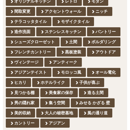
オリジナルキッチン
レトロ
モダン
間取変更
アクセントウォール
ニッチ
テラコッタタイル
モザイクタイル
造作洗面
ステンレスキッチン
パントリー
シューズクローゼット
土間
ボルダリング
フレンチカントリー
黒板塗装
アウトドア
ヴィンテージ
アンティーク
アジアンテイスト
モロッコ風
オール電化
ヒカリ
ホテルライク
子供が喜ぶ
見つかる棚
美食家の保存
造る土間
男の隠れ家
集う空間
みせる かざる 壁
美的収納
大人の秘密基地
風の通り道
カントリー
アジアン