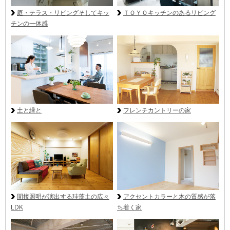
庭・テラス・リビングそしてキッ
ＴＯＹＯキッチンのあるリビング
チンの一体感
土と緑と
フレンチカントリーの家
間接照明が演出する珪藻土の広々
アクセントカラーと木の質感が落
LDK
ち着く家